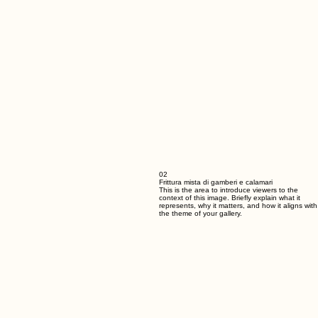
02
Frittura mista di gamberi e calamari
This is the area to introduce viewers to the
context of this image. Briefly explain what it
represents, why it matters, and how it aligns with
the theme of your gallery.