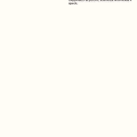
05
Cappellacci ai porcini, scamorza affumicata e
speck.