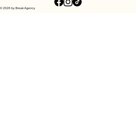
Indirizzo:
Via Torre a Mare, 2 - 70016 Noicattaro (BA)
Tel:
0804796508
E-Mail:
nonnamariasrls@gmail.com
I nostri piatti
Chi siamo
Contatti
Home
Seguici su:
© 2026 by Break Agency.