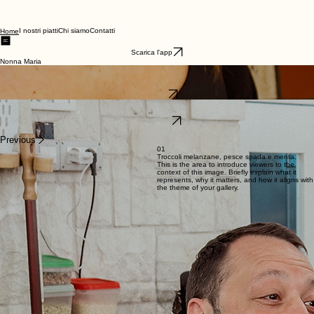
I nostri piatti
Chi siamo
Contatti
Home
Scarica l'app
Nonna Maria
Benvenuto a Nonna Maria
I piatti della tradizione pugliese, conditi con piccoli segreti di famiglia e con il sapore della
passione.
Chi siamo
Scopri alcuni dei nostri piatti più amati, dagli antipasti freschi che provengono dal mare fino ad
arrivare ai dolci fatti in casa dai nostri chef.
I nostri piatti
La nostra passione nei piatti della tradizione
Previous
01
Troccoli melanzane, pesce spada e menta.
This is the area to introduce viewers to the
context of this image. Briefly explain what it
represents, why it matters, and how it aligns with
the theme of your gallery.